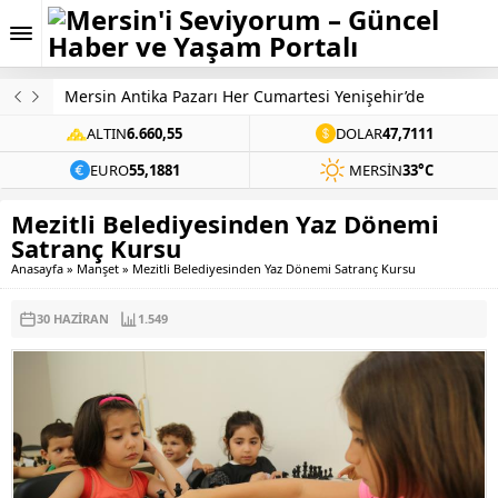
Mersin Üniversitesi’nden Ziynet Sali Konseri
ALTIN
6.660,55
DOLAR
47,7111
EURO
55,1881
MERSIN
33°C
Mezitli Belediyesinden Yaz Dönemi
Satranç Kursu
Anasayfa
»
Manşet
»
Mezitli Belediyesinden Yaz Dönemi Satranç Kursu
30 HAZIRAN
1.549