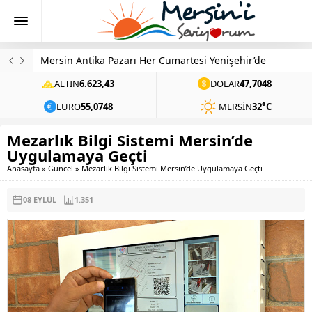
Mersin Üniversitesi’nden Ziynet Sali Konseri
ALTIN
6.623,43
DOLAR
47,7048
EURO
55,0748
MERSIN
32°C
Mezarlık Bilgi Sistemi Mersin’de
Uygulamaya Geçti
Anasayfa
»
Güncel
»
Mezarlık Bilgi Sistemi Mersin’de Uygulamaya Geçti
08 EYLÜL
1.351