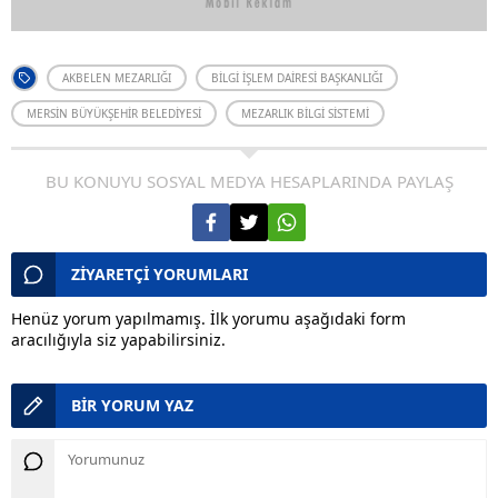
AKBELEN MEZARLIĞI
BILGI İŞLEM DAIRESI BAŞKANLIĞI
MERSIN BÜYÜKŞEHIR BELEDIYESI
MEZARLIK BILGI SISTEMI
BU KONUYU SOSYAL MEDYA HESAPLARINDA PAYLAŞ
ZİYARETÇİ YORUMLARI
Henüz yorum yapılmamış. İlk yorumu aşağıdaki form
aracılığıyla siz yapabilirsiniz.
BİR YORUM YAZ