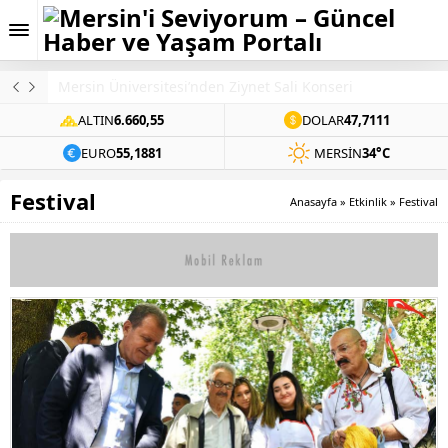
Mersin Üniversitesi’nden Ziynet Sali Konseri
ALTIN
6.660,55
DOLAR
47,7111
EURO
55,1881
MERSIN
34°C
Festival
Anasayfa
»
Etkinlik
»
Festival