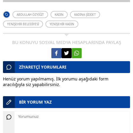
ABDULLAH ÖZYIĞIT
KADIN
KADINA ŞIDDET
YENIŞEHIR BELEDIYESI
YENIŞEHIR KADIN
BU KONUYU SOSYAL MEDYA HESAPLARINDA PAYLAŞ
ZİYARETÇİ YORUMLARI
Henüz yorum yapılmamış. İlk yorumu aşağıdaki form
aracılığıyla siz yapabilirsiniz.
BİR YORUM YAZ