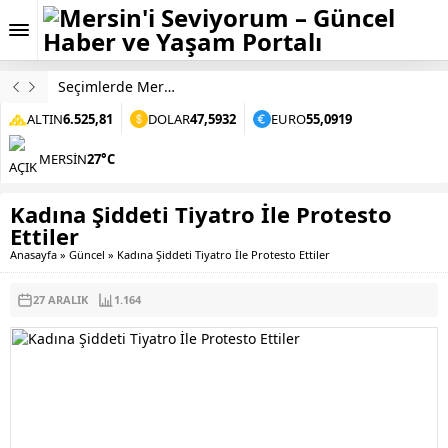
Seçimlerde Mersin Büyükşehir’den Ücretsiz Ulaşım
ALTIN
6.525,81
DOLAR
47,5932
EURO
55,0919
MERSIN
27°C
Kadına Şiddeti Tiyatro İle Protesto
Ettiler
Anasayfa
»
Güncel
»
Kadına Şiddeti Tiyatro İle Protesto Ettiler
27 ARALIK
1.164