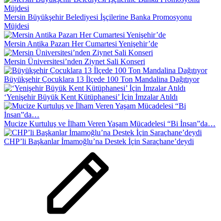
Mersin Büyükşehir Belediyesi İşçilerine Banka Promosyonu
Müjdesi
Mersin Antika Pazarı Her Cumartesi Yenişehir’de
Mersin Üniversitesi’nden Ziynet Sali Konseri
Büyükşehir Çocuklara 13 İlçede 100 Ton Mandalina Dağıtıyor
‘Yenişehir Büyük Kent Kütüphanesi’ İçin İmzalar Atıldı
Mucize Kurtuluş ve İlham Veren Yaşam Mücadelesi “Bi İnsan”da…
CHP’li Başkanlar İmamoğlu’na Destek İçin Saraçhane’deydi