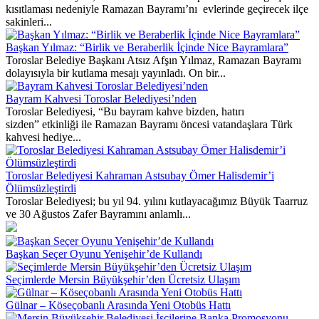
kısıtlaması nedeniyle Ramazan Bayramı’nı evlerinde geçirecek ilçe
sakinleri...
Başkan Yılmaz: “Birlik ve Beraberlik İçinde Nice Bayramlara”
Toroslar Belediye Başkanı Atsız Afşın Yılmaz, Ramazan Bayramı
dolayısıyla bir kutlama mesajı yayınladı. On bir...
Bayram Kahvesi Toroslar Belediyesi’nden
Toroslar Belediyesi, “Bu bayram kahve bizden, hatırı
sizden” etkinliği ile Ramazan Bayramı öncesi vatandaşlara Türk
kahvesi hediye...
Toroslar Belediyesi Kahraman Astsubay Ömer Halisdemir’i
Ölümsüzleştirdi
Toroslar Belediyesi; bu yıl 94. yılını kutlayacağımız Büyük Taarruz
ve 30 Ağustos Zafer Bayramını anlamlı...
Başkan Seçer Oyunu Yenişehir’de Kullandı
Seçimlerde Mersin Büyükşehir’den Ücretsiz Ulaşım
Gülnar – Köseçobanlı Arasında Yeni Otobüs Hattı