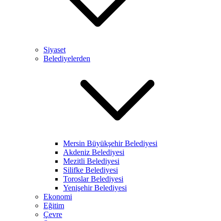
Siyaset
Belediyelerden
Mersin Büyükşehir Belediyesi
Akdeniz Belediyesi
Mezitli Belediyesi
Silifke Belediyesi
Toroslar Belediyesi
Yenişehir Belediyesi
Ekonomi
Eğitim
Çevre