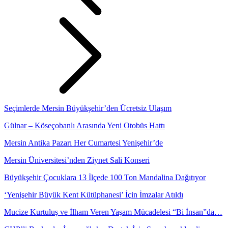
Seçimlerde Mersin Büyükşehir’den Ücretsiz Ulaşım
Gülnar – Köseçobanlı Arasında Yeni Otobüs Hattı
Mersin Antika Pazarı Her Cumartesi Yenişehir’de
Mersin Üniversitesi’nden Ziynet Sali Konseri
Büyükşehir Çocuklara 13 İlçede 100 Ton Mandalina Dağıtıyor
‘Yenişehir Büyük Kent Kütüphanesi’ İçin İmzalar Atıldı
Mucize Kurtuluş ve İlham Veren Yaşam Mücadelesi “Bi İnsan”da…