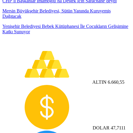
CHP’li Başkanlar İmamoğlu’na Destek İçin Saraçhane’deydi
Mersin Büyükşehir Belediyesi, Sütün Yanında Kuruyemiş
Dağıtacak
Yenişehir Belediyesi Bebek Kütüphanesi İle Çocukların Gelişimine
Katkı Sunuyor
ALTIN
6.660,55
DOLAR
47,7111