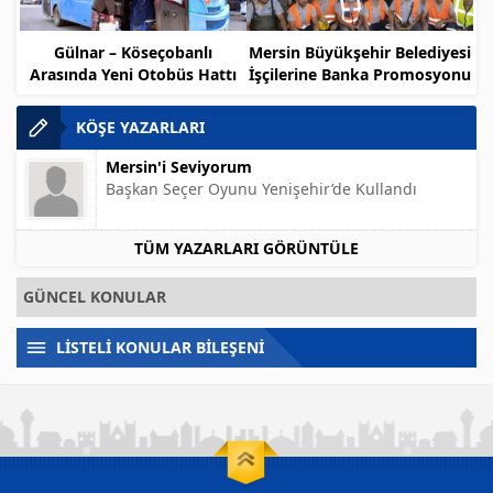
Gülnar – Köseçobanlı
Mersin Büyükşehir Belediyesi
Arasında Yeni Otobüs Hattı
İşçilerine Banka Promosyonu
Müjdesi
KÖŞE YAZARLARI
Mersin'i Seviyorum
Başkan Seçer Oyunu Yenişehir’de Kullandı
TÜM YAZARLARI GÖRÜNTÜLE
GÜNCEL KONULAR
LİSTELİ KONULAR BİLEŞENİ