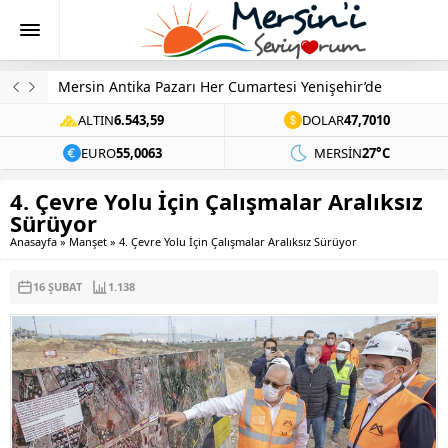
Mersin Üniversitesi’nden Ziynet Sali Konseri
ALTIN
6.543,59
DOLAR
47,7010
EURO
55,0063
MERSIN
27°C
4. Çevre Yolu İçin Çalışmalar Aralıksız
Sürüyor
Anasayfa
»
Manşet
»
4. Çevre Yolu İçin Çalışmalar Aralıksız Sürüyor
16 ŞUBAT
1.138