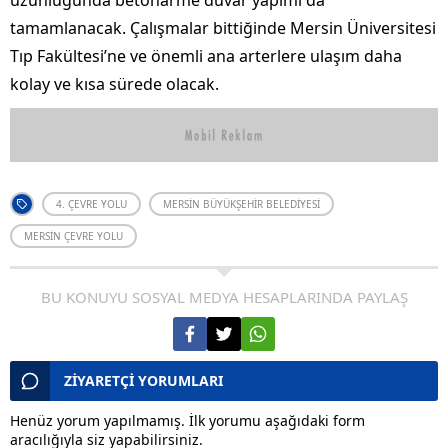
uzunluğunda betonarme duvar yapımı da
tamamlanacak. Çalışmalar bittiğinde Mersin Üniversitesi
Tıp Fakültesi’ne ve önemli ana arterlere ulaşım daha
kolay ve kısa sürede olacak.
4. ÇEVRE YOLU
MERSIN BÜYÜKŞEHIR BELEDIYESI
MERSIN ÇEVRE YOLU
BU KONUYU SOSYAL MEDYA HESAPLARINDA PAYLAŞ
ZİYARETÇİ YORUMLARI
Henüz yorum yapılmamış. İlk yorumu aşağıdaki form
aracılığıyla siz yapabilirsiniz.