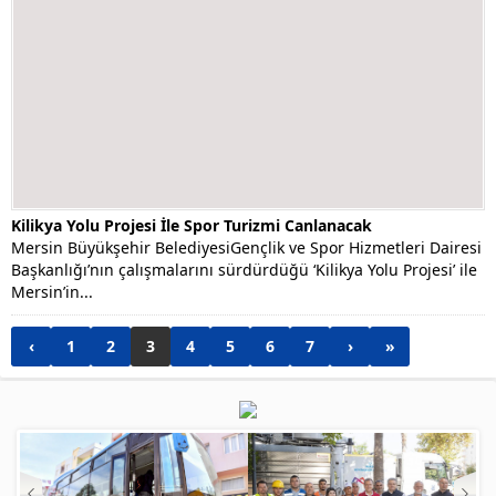
Kilikya Yolu Projesi İle Spor Turizmi Canlanacak
Mersin Büyükşehir BelediyesiGençlik ve Spor Hizmetleri Dairesi
Başkanlığı’nın çalışmalarını sürdürdüğü ‘Kilikya Yolu Projesi’ ile
Mersin’in...
‹
1
2
3
4
5
6
7
›
»