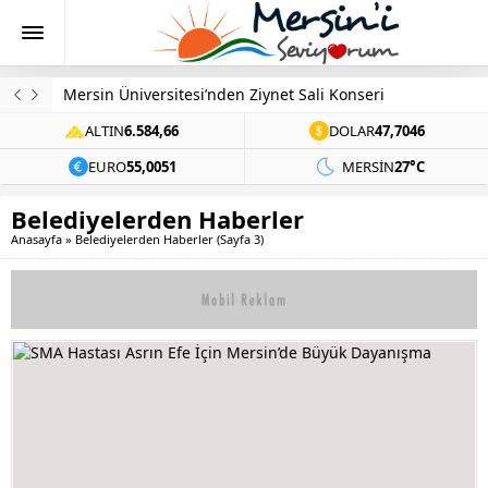
Mersin Üniversitesi’nden Ziynet Sali Konseri
ALTIN
6.584,66
DOLAR
47,7046
EURO
55,0051
MERSIN
27°C
Belediyelerden Haberler
Anasayfa
»
Belediyelerden Haberler
(Sayfa 3)