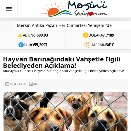
Mersin Antika Pazarı Her Cumartesi Yenişehir’de
ALTIN
6.680,93
DOLAR
47,7189
EURO
55,2097
MERSIN
34°C
Hayvan Barınağındaki Vahşetle İlgili
Belediyeden Açıklama!
Anasayfa
»
Güncel
»
Hayvan Barınağındaki Vahşetle İlgili Belediyeden Açıklama!
18 ARALIK
861