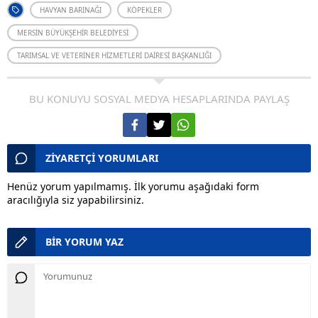
HAVYAN BARINAĞI
KÖPEKLER
MERSIN BÜYÜKŞEHIR BELEDIYESI
TARIMSAL VE VETERINER HIZMETLERI DAIRESI BAŞKANLIĞI
BU KONUYU SOSYAL MEDYA HESAPLARINDA PAYLAŞ
ZİYARETÇİ YORUMLARI
Henüz yorum yapılmamış. İlk yorumu aşağıdaki form
aracılığıyla siz yapabilirsiniz.
BİR YORUM YAZ