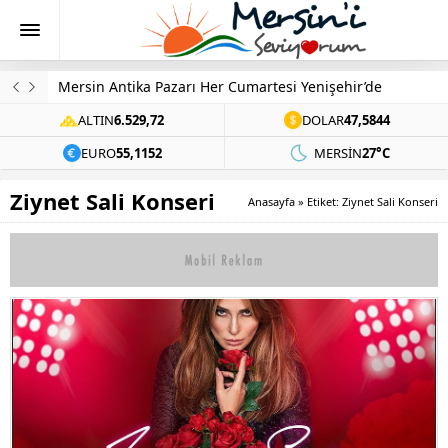
Mersin Antika Pazarı Her Cumartesi Yenişehir’de
ALTIN
6.529,72
DOLAR
47,5844
EURO
55,1152
MERSIN
27°C
Ziynet Sali Konseri
Anasayfa
»
Etiket: Ziynet Sali Konseri