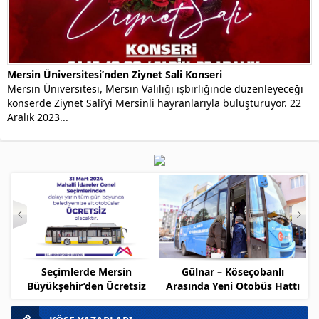
Mersin Üniversitesi’nden Ziynet Sali Konseri
Mersin Üniversitesi, Mersin Valiliği işbirliğinde düzenleyeceği
konserde Ziynet Sali’yi Mersinli hayranlarıyla buluşturuyor. 22
Aralık 2023...
Seçimlerde Mersin
Gülnar – Köseçobanlı
Me
Büyükşehir’den Ücretsiz
Arasında Yeni Otobüs Hattı
İş
Ulaşım