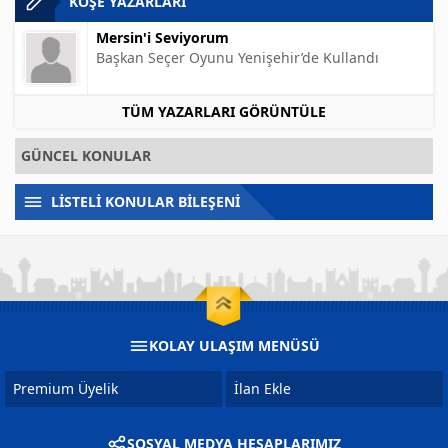
KÖŞE YAZARLARI
Mersin'i Seviyorum
Başkan Seçer Oyunu Yenişehir’de Kullandı
TÜM YAZARLARI GÖRÜNTÜLE
GÜNCEL KONULAR
LİSTELİ KONULAR BİLEŞENİ
KOLAY ULAŞIM MENÜSÜ
Premium Üyelik
İlan Ekle
SOSYAL MEDYA HESAPLARIMIZ