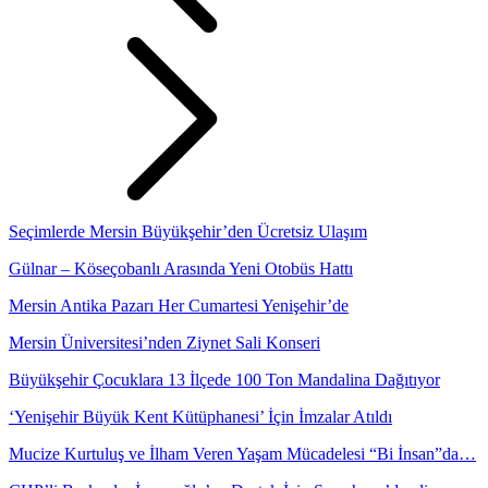
Seçimlerde Mersin Büyükşehir’den Ücretsiz Ulaşım
Gülnar – Köseçobanlı Arasında Yeni Otobüs Hattı
Mersin Antika Pazarı Her Cumartesi Yenişehir’de
Mersin Üniversitesi’nden Ziynet Sali Konseri
Büyükşehir Çocuklara 13 İlçede 100 Ton Mandalina Dağıtıyor
‘Yenişehir Büyük Kent Kütüphanesi’ İçin İmzalar Atıldı
Mucize Kurtuluş ve İlham Veren Yaşam Mücadelesi “Bi İnsan”da…