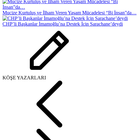
Mucize Kurtuluş ve İlham Veren Yaşam Mücadelesi “Bi İnsan”da…
CHP’li Başkanlar İmamoğlu’na Destek İçin Saraçhane’deydi
KÖŞE YAZARLARI