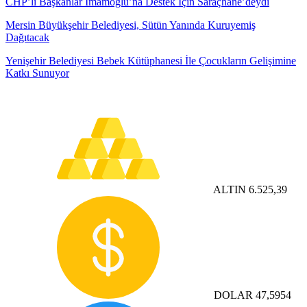
CHP’li Başkanlar İmamoğlu’na Destek İçin Saraçhane’deydi
Mersin Büyükşehir Belediyesi, Sütün Yanında Kuruyemiş
Dağıtacak
Yenişehir Belediyesi Bebek Kütüphanesi İle Çocukların Gelişimine
Katkı Sunuyor
ALTIN
6.525,39
DOLAR
47,5954