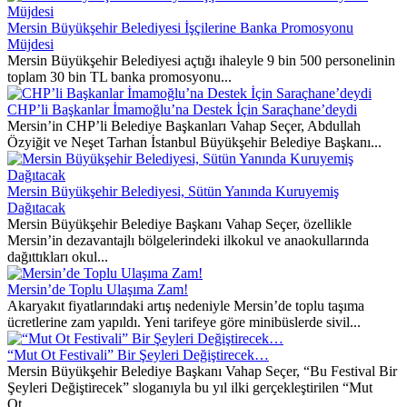
Mersin Büyükşehir Belediyesi İşçilerine Banka Promosyonu
Müjdesi
Mersin Büyükşehir Belediyesi açtığı ihaleyle 9 bin 500 personelinin
toplam 30 bin TL banka promosyonu...
CHP’li Başkanlar İmamoğlu’na Destek İçin Saraçhane’deydi
Mersin’in CHP’li Belediye Başkanları Vahap Seçer, Abdullah
Özyiğit ve Neşet Tarhan İstanbul Büyükşehir Belediye Başkanı...
Mersin Büyükşehir Belediyesi, Sütün Yanında Kuruyemiş
Dağıtacak
Mersin Büyükşehir Belediye Başkanı Vahap Seçer, özellikle
Mersin’in dezavantajlı bölgelerindeki ilkokul ve anaokullarında
dağıttıkları okul...
Mersin’de Toplu Ulaşıma Zam!
Akaryakıt fiyatlarındaki artış nedeniyle Mersin’de toplu taşıma
ücretlerine zam yapıldı. Yeni tarifeye göre minibüslerde sivil...
“Mut Ot Festivali” Bir Şeyleri Değiştirecek…
Mersin Büyükşehir Belediye Başkanı Vahap Seçer, “Bu Festival Bir
Şeyleri Değiştirecek” sloganıyla bu yıl ilki gerçekleştirilen “Mut
Ot...