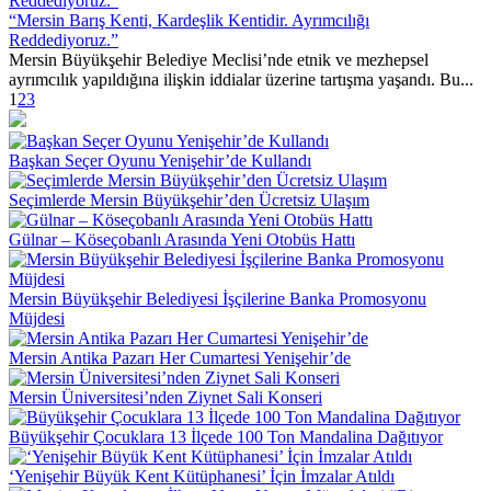
“Mersin Barış Kenti, Kardeşlik Kentidir. Ayrımcılığı
Reddediyoruz.”
Mersin Büyükşehir Belediye Meclisi’nde etnik ve mezhepsel
ayrımcılık yapıldığına ilişkin iddialar üzerine tartışma yaşandı. Bu...
1
2
3
Başkan Seçer Oyunu Yenişehir’de Kullandı
Seçimlerde Mersin Büyükşehir’den Ücretsiz Ulaşım
Gülnar – Köseçobanlı Arasında Yeni Otobüs Hattı
Mersin Büyükşehir Belediyesi İşçilerine Banka Promosyonu
Müjdesi
Mersin Antika Pazarı Her Cumartesi Yenişehir’de
Mersin Üniversitesi’nden Ziynet Sali Konseri
Büyükşehir Çocuklara 13 İlçede 100 Ton Mandalina Dağıtıyor
‘Yenişehir Büyük Kent Kütüphanesi’ İçin İmzalar Atıldı