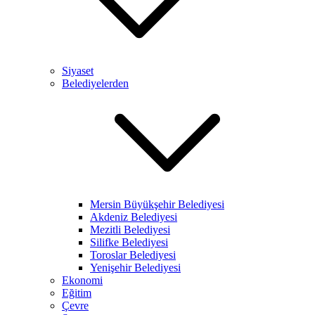
Siyaset
Belediyelerden
Mersin Büyükşehir Belediyesi
Akdeniz Belediyesi
Mezitli Belediyesi
Silifke Belediyesi
Toroslar Belediyesi
Yenişehir Belediyesi
Ekonomi
Eğitim
Çevre