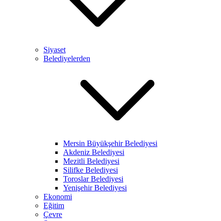
Siyaset
Belediyelerden
Mersin Büyükşehir Belediyesi
Akdeniz Belediyesi
Mezitli Belediyesi
Silifke Belediyesi
Toroslar Belediyesi
Yenişehir Belediyesi
Ekonomi
Eğitim
Çevre