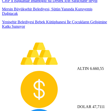
CHP’li Başkanlar İmamoğlu’na Destek İçin Saraçhane’deydi
Mersin Büyükşehir Belediyesi, Sütün Yanında Kuruyemiş
Dağıtacak
Yenişehir Belediyesi Bebek Kütüphanesi İle Çocukların Gelişimine
Katkı Sunuyor
ALTIN
6.660,55
DOLAR
47,7111