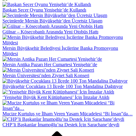
Başkan Seçer Oyunu Yenişehir’de Kullandı
Seçimlerde Mersin Büyükşehir’den Ücretsiz Ulaşım
Gülnar – Köseçobanlı Arasında Yeni Otobüs Hattı
Mersin Büyükşehir Belediyesi İşçilerine Banka Promosyonu
Müjdesi
Mersin Antika Pazarı Her Cumartesi Yenişehir’de
Mersin Üniversitesi’nden Ziynet Sali Konseri
Büyükşehir Çocuklara 13 İlçede 100 Ton Mandalina Dağıtıyor
‘Yenişehir Büyük Kent Kütüphanesi’ İçin İmzalar Atıldı
Mucize Kurtuluş ve İlham Veren Yaşam Mücadelesi “Bi İnsan”da…
CHP’li Başkanlar İmamoğlu’na Destek İçin Saraçhane’deydi