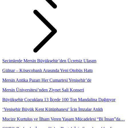
Seçimlerde Mersin Büyükşehir’den Ücretsiz Ulaşım
Gülnar – Köseçobanlı Arasında Yeni Otobüs Hattı
Mersin Antika Pazarı Her Cumartesi Yenişehir’de
Mersin Üniversitesi’nden Ziynet Sali Konseri
Büyükşehir Çocuklara 13 İlçede 100 Ton Mandalina Dağıtıyor
‘Yenişehir Büyük Kent Kütüphanesi’ İçin İmzalar Atıldı
Mucize Kurtuluş ve İlham Veren Yaşam Mücadelesi “Bi İnsan”da…