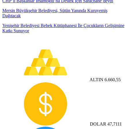
CHP’li Başkanlar İmamoğlu’na Destek İçin Saraçhane’deydi
Mersin Büyükşehir Belediyesi, Sütün Yanında Kuruyemiş
Dağıtacak
Yenişehir Belediyesi Bebek Kütüphanesi İle Çocukların Gelişimine
Katkı Sunuyor
ALTIN
6.660,55
DOLAR
47,7111