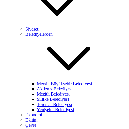
Siyaset
Belediyelerden
Mersin Büyükşehir Belediyesi
Akdeniz Belediyesi
Mezitli Belediyesi
Silifke Belediyesi
Toroslar Belediyesi
Yenişehir Belediyesi
Ekonomi
Eğitim
Çevre