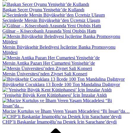
Başkan Seçer Oyunu Yenişehir’de Kullandı
Seçimlerde Mersin Büyükşehir’den Ücretsiz Ulaşım
Gülnar – Köseçobanlı Arasında Yeni Otobüs Hattı
Mersin Büyükşehir Belediyesi İşçilerine Banka Promosyonu
Müjdesi
Mersin Antika Pazarı Her Cumartesi Yenişehir’de
Mersin Üniversitesi’nden Ziynet Sali Konseri
Büyükşehir Çocuklara 13 İlçede 100 Ton Mandalina Dağıtıyor
‘Yenişehir Büyük Kent Kütüphanesi’ İçin İmzalar Atıldı
Mucize Kurtuluş ve İlham Veren Yaşam Mücadelesi “Bi İnsan”da…
CHP’li Başkanlar İmamoğlu’na Destek İçin Saraçhane’deydi