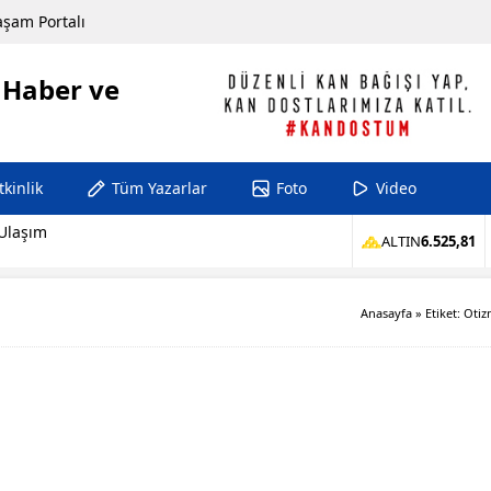
aşam Portalı
tkinlik
Tüm Yazarlar
Foto
Video
 Ulaşım
ALTIN
6.525,81
Anasayfa
»
Etiket: Oti