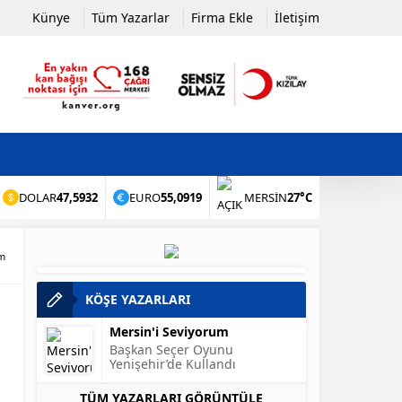
Künye
Tüm Yazarlar
Firma Ekle
İletişim
DOLAR
47,5932
EURO
55,0919
MERSIN
27°C
zm
KÖŞE YAZARLARI
Mersin'i Seviyorum
Başkan Seçer Oyunu
Yenişehir’de Kullandı
TÜM YAZARLARI GÖRÜNTÜLE