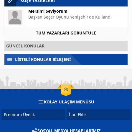
KÖŞE YAZARLARI
Mersin'i Seviyorum
Başkan Seçer Oyunu Yenişehir’de Kullandı
TÜM YAZARLARI GÖRÜNTÜLE
GÜNCEL KONULAR
LİSTELİ KONULAR BİLEŞENİ
KOLAY ULAŞIM MENÜSÜ
Premium Üyelik
İlan Ekle
SOSYAL MEDYA HESAPLARIMIZ