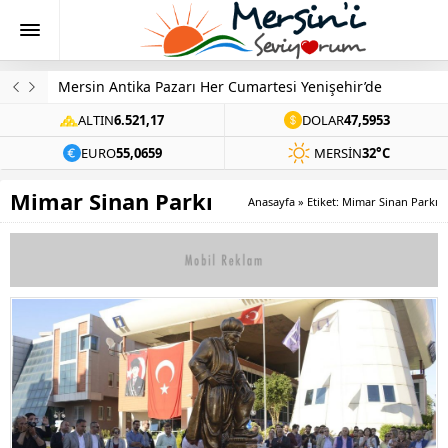
Mersin Antika Pazarı Her Cumartesi Yenişehir’de
ALTIN
6.521,17
DOLAR
47,5953
EURO
55,0659
MERSIN
32°C
Mimar Sinan Parkı
Anasayfa
»
Etiket: Mimar Sinan Parkı