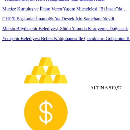
Mucize Kurtuluş ve İlham Veren Yaşam Mücadelesi “Bi İnsan”da…
CHP’li Başkanlar İmamoğlu’na Destek İçin Saraçhane’deydi
Mersin Büyükşehir Belediyesi, Sütün Yanında Kuruyemiş Dağıtacak
Yenişehir Belediyesi Bebek Kütüphanesi İle Çocukların Gelişimine 
ALTIN
6.519,97