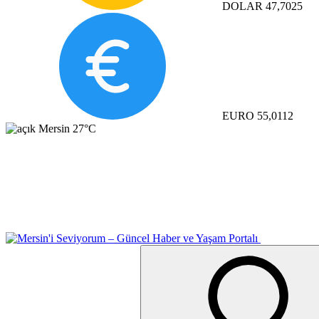
DOLAR
47,7025
EURO
55,0112
Mersin
27°C