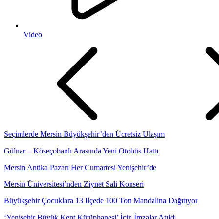
Video
Seçimlerde Mersin Büyükşehir’den Ücretsiz Ulaşım
Gülnar – Köseçobanlı Arasında Yeni Otobüs Hattı
Mersin Antika Pazarı Her Cumartesi Yenişehir’de
Mersin Üniversitesi’nden Ziynet Sali Konseri
Büyükşehir Çocuklara 13 İlçede 100 Ton Mandalina Dağıtıyor
‘Yenişehir Büyük Kent Kütüphanesi’ İçin İmzalar Atıldı