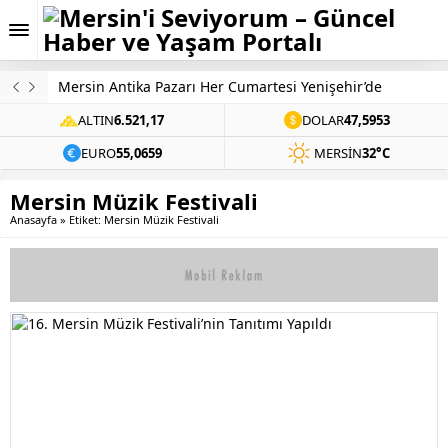
Mersin Antika Pazarı Her Cumartesi Yenişehir’de
ALTIN
6.521,17
DOLAR
47,5953
EURO
55,0659
MERSIN
32°C
Mersin Müzik Festivali
Anasayfa
»
Etiket: Mersin Müzik Festivali