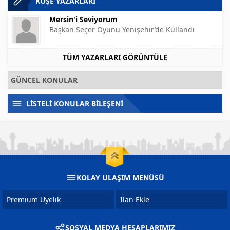
KÖŞE YAZARLARI
Mersin'i Seviyorum
Başkan Seçer Oyunu Yenişehir’de Kullandı
TÜM YAZARLARI GÖRÜNTÜLE
GÜNCEL KONULAR
LİSTELİ KONULAR BİLEŞENİ
KOLAY ULAŞIM MENÜSÜ
Premium Üyelik
İlan Ekle
SOSYAL MEDYA HESAPLARIMIZ