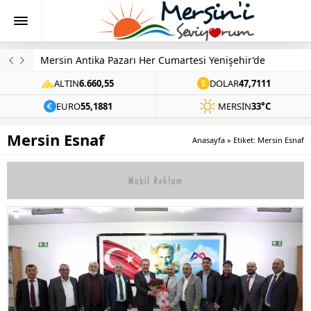
Mersin Antika Pazarı Her Cumartesi Yenişehir’de
ALTIN
6.660,55
DOLAR
47,7111
EURO
55,1881
MERSIN
33°C
Mersin Esnaf
Anasayfa
»
Etiket: Mersin Esnaf