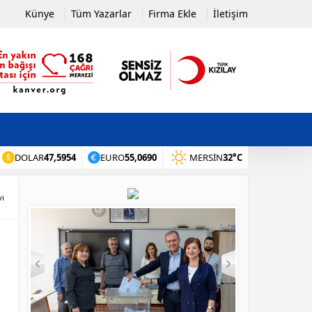
Künye
Tüm Yazarlar
Firma Ekle
İletişim
DOLAR
47,5954
EURO
55,0690
MERSIN
32°C
vi