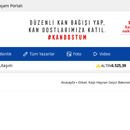
aşam Portalı
tkinlik
Tüm Yazarlar
Foto
Video
Hattı
ALTIN
6.525,39
Anasayfa
»
Etiket: Kaşlı Hayvan Geçici Bakıme