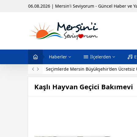
06.08.2026 | Mersin'i Seviyorum - Güncel Haber ve Y
Haberler
İlçelerden
E
Gülnar – Köseçobanlı Arasında Yeni Otobüs 
Kaşlı Hayvan Geçici Bakımevi