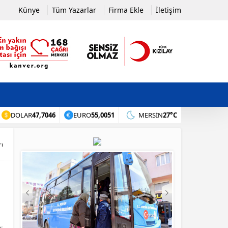
Künye
Tüm Yazarlar
Firma Ekle
İletişim
DOLAR
47,7046
EURO
55,0051
MERSIN
27°C
rı