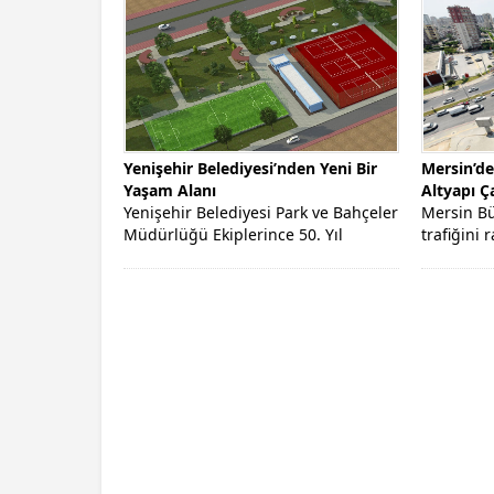
Başkan Seçer
Yenişehir Belediyesi’nden Yeni Bir
Mersin’de
Yaşam Alanı
Altyapı Ç
Yenişehir Belediyesi Park ve Bahçeler
Mersin Bü
Müdürlüğü Ekiplerince 50. Yıl
trafiğini
Mahallesi İsmet İnönü Bulvarı
geçirdiği
üzerinde bulunan...
Projesi’nd