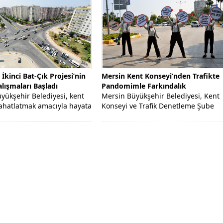
 Oyunu Yenişehir’de Kullandı
Seçimlerde Mersin Büyükşehir’
Ücretsiz Ulaşım
 İkinci Bat-Çık Projesi’nin
Mersin Kent Konseyi’nden Trafikte
alışmaları Başladı
Pandomimle Farkındalık
yükşehir Belediyesi, kent
Mersin Büyükşehir Belediyesi, Kent
 rahatlatmak amacıyla hayata
Konseyi ve Trafik Denetleme Şube
 Tulumba Bat-Çık
Müdürlüğü iş birliği ile yayalarda
en sonra şimdi de...
ve...