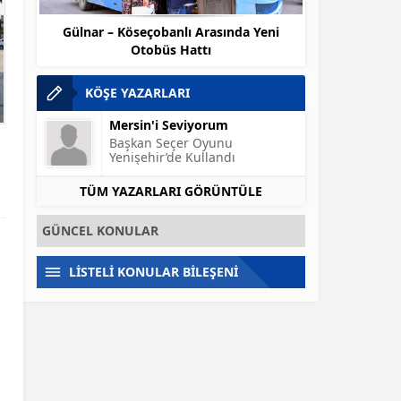
den
Gülnar – Köseçobanlı Arasında Yeni
Mersin Büyükşe
Otobüs Hattı
Banka P
KÖŞE YAZARLARI
Mersin'i Seviyorum
Başkan Seçer Oyunu
Yenişehir’de Kullandı
TÜM YAZARLARI GÖRÜNTÜLE
GÜNCEL KONULAR
LİSTELİ KONULAR BİLEŞENİ