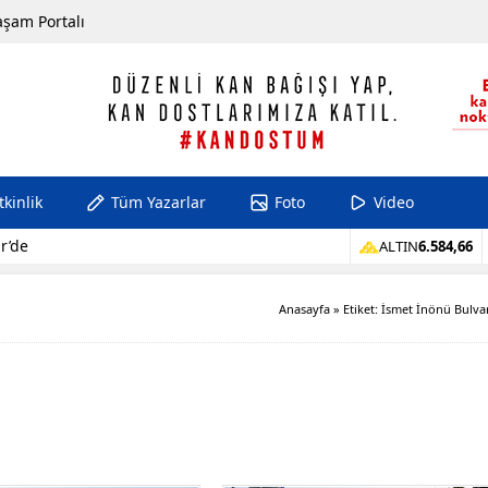
aşam Portalı
tkinlik
Tüm Yazarlar
Foto
Video
r’de
ALTIN
6.584,66
Anasayfa
»
Etiket: İsmet İnönü Bulva