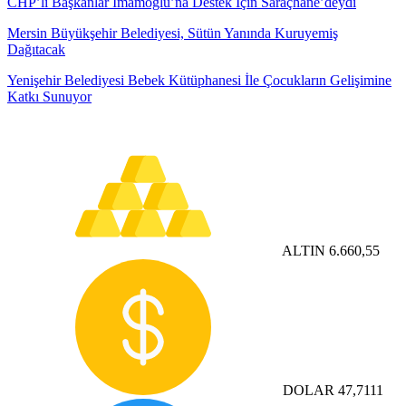
CHP’li Başkanlar İmamoğlu’na Destek İçin Saraçhane’deydi
Mersin Büyükşehir Belediyesi, Sütün Yanında Kuruyemiş
Dağıtacak
Yenişehir Belediyesi Bebek Kütüphanesi İle Çocukların Gelişimine
Katkı Sunuyor
ALTIN
6.660,55
DOLAR
47,7111