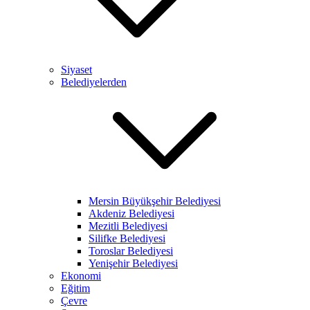
Siyaset
Belediyelerden
Mersin Büyükşehir Belediyesi
Akdeniz Belediyesi
Mezitli Belediyesi
Silifke Belediyesi
Toroslar Belediyesi
Yenişehir Belediyesi
Ekonomi
Eğitim
Çevre