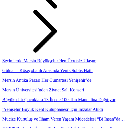
Seçimlerde Mersin Büyükşehir’den Ücretsiz Ulaşım
Gülnar – Köseçobanlı Arasında Yeni Otobüs Hattı
Mersin Antika Pazarı Her Cumartesi Yenişehir’de
Mersin Üniversitesi’nden Ziynet Sali Konseri
Büyükşehir Çocuklara 13 İlçede 100 Ton Mandalina Dağıtıyor
‘Yenişehir Büyük Kent Kütüphanesi’ İçin İmzalar Atıldı
Mucize Kurtuluş ve İlham Veren Yaşam Mücadelesi “Bi İnsan”da…