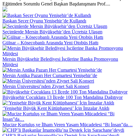
Eğitimden Sorumlu Genel Başkan Başdanışmanı Prof....
Başkan Seçer Oyunu Yenişehir’de Kullandı
Seçimlerde Mersin Büyükşehir’den Ücretsiz Ulaşım
Gülnar – Köseçobanlı Arasında Yeni Otobüs Hattı
Mersin Büyükşehir Belediyesi İşçilerine Banka Promosyonu
Müjdesi
Mersin Antika Pazarı Her Cumartesi Yenişehir’de
Mersin Üniversitesi’nden Ziynet Sali Konseri
Büyükşehir Çocuklara 13 İlçede 100 Ton Mandalina Dağıtıyor
‘Yenişehir Büyük Kent Kütüphanesi’ İçin İmzalar Atıldı
Mucize Kurtuluş ve İlham Veren Yaşam Mücadelesi “Bi İnsan”da…
CHP’li Başkanlar İmamoğlu’na Destek İçin Saraçhane’deydi