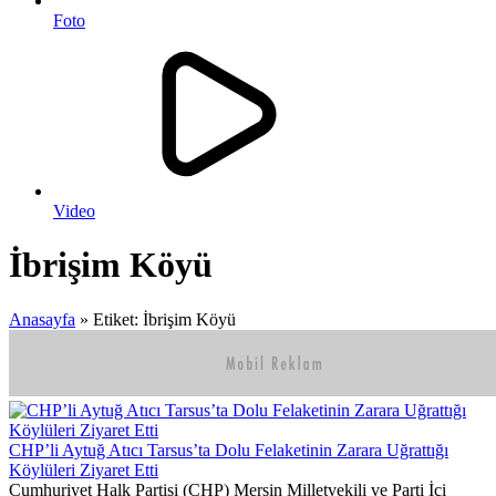
Foto
Video
İbrişim Köyü
Anasayfa
»
Etiket: İbrişim Köyü
CHP’li Aytuğ Atıcı Tarsus’ta Dolu Felaketinin Zarara Uğrattığı
Köylüleri Ziyaret Etti
Cumhuriyet Halk Partisi (CHP) Mersin Milletvekili ve Parti İçi