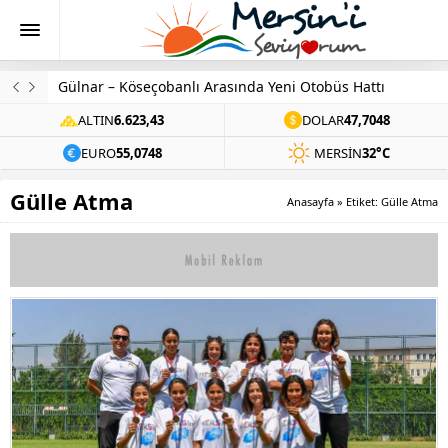
Gülnar – Köseçobanlı Arasında Yeni Otobüs Hattı
ALTIN
6.623,43
DOLAR
47,7048
EURO
55,0748
MERSIN
32°C
Gülle Atma
Anasayfa
»
Etiket: Gülle Atma