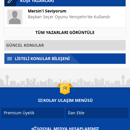
KÖŞE YAZARLARI
Mersin'i Seviyorum
Başkan Seçer Oyunu Yenişehir’de Kullandı
TÜM YAZARLARI GÖRÜNTÜLE
GÜNCEL KONULAR
LİSTELİ KONULAR BİLEŞENİ
KOLAY ULAŞIM MENÜSÜ
Premium Üyelik
İlan Ekle
SOSYAL MEDYA HESAPLARIMIZ