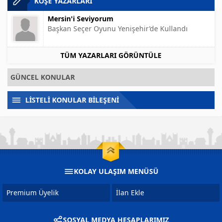
KÖŞE YAZARLARI
Mersin'i Seviyorum
Başkan Seçer Oyunu Yenişehir’de Kullandı
TÜM YAZARLARI GÖRÜNTÜLE
GÜNCEL KONULAR
LİSTELİ KONULAR BİLEŞENİ
KOLAY ULAŞIM MENÜSÜ
Premium Üyelik
İlan Ekle
SOSYAL MEDYA HESAPLARIMIZ