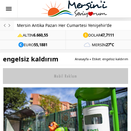
Mersin Antika Pazarı Her Cumartesi Yenişehir’de
ALTIN
6.660,55
DOLAR
47,7111
EURO
55,1881
MERSIN
27°C
engelsiz kaldırım
Anasayfa
»
Etiket: engelsiz kaldırım