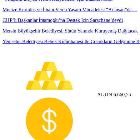
Mucize Kurtuluş ve İlham Veren Yaşam Mücadelesi “Bi İnsan”da…
CHP’li Başkanlar İmamoğlu’na Destek İçin Saraçhane’deydi
Mersin Büyükşehir Belediyesi, Sütün Yanında Kuruyemiş Dağıtacak
Yenişehir Belediyesi Bebek Kütüphanesi İle Çocukların Gelişimine 
ALTIN
6.660,55