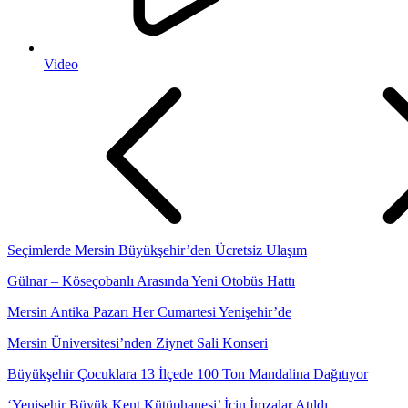
Video
Seçimlerde Mersin Büyükşehir’den Ücretsiz Ulaşım
Gülnar – Köseçobanlı Arasında Yeni Otobüs Hattı
Mersin Antika Pazarı Her Cumartesi Yenişehir’de
Mersin Üniversitesi’nden Ziynet Sali Konseri
Büyükşehir Çocuklara 13 İlçede 100 Ton Mandalina Dağıtıyor
‘Yenişehir Büyük Kent Kütüphanesi’ İçin İmzalar Atıldı