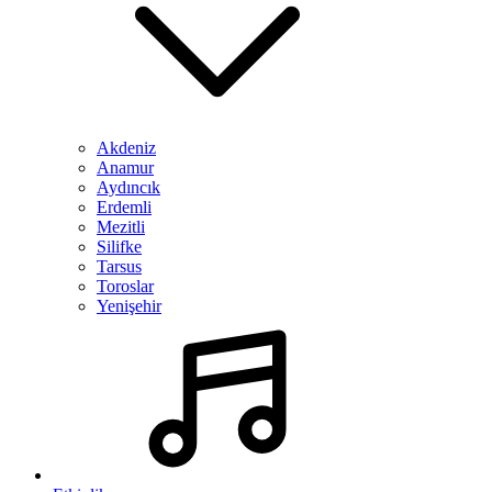
Akdeniz
Anamur
Aydıncık
Erdemli
Mezitli
Silifke
Tarsus
Toroslar
Yenişehir