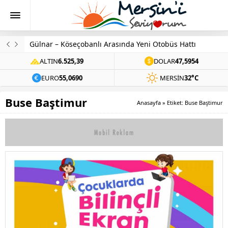
Gülnar – Köseçobanlı Arasında Yeni Otobüs Hattı
ALTIN
6.525,39
DOLAR
47,5954
EURO
55,0690
MERSIN
32°C
Buse Baştimur
Anasayfa
»
Etiket: Buse Baştimur