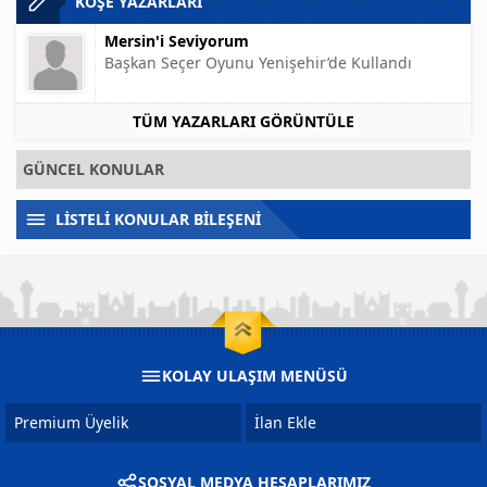
KÖŞE YAZARLARI
Mersin'i Seviyorum
Başkan Seçer Oyunu Yenişehir’de Kullandı
TÜM YAZARLARI GÖRÜNTÜLE
GÜNCEL KONULAR
LİSTELİ KONULAR BİLEŞENİ
KOLAY ULAŞIM MENÜSÜ
Premium Üyelik
İlan Ekle
SOSYAL MEDYA HESAPLARIMIZ