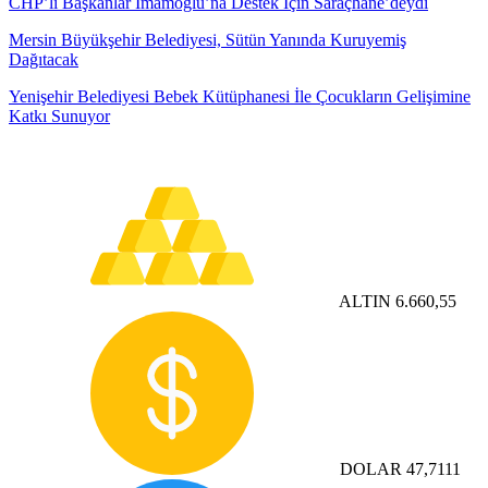
CHP’li Başkanlar İmamoğlu’na Destek İçin Saraçhane’deydi
Mersin Büyükşehir Belediyesi, Sütün Yanında Kuruyemiş
Dağıtacak
Yenişehir Belediyesi Bebek Kütüphanesi İle Çocukların Gelişimine
Katkı Sunuyor
ALTIN
6.660,55
DOLAR
47,7111