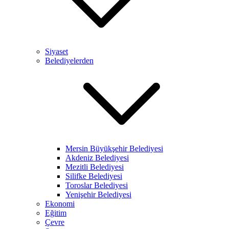
Siyaset
Belediyelerden
Mersin Büyükşehir Belediyesi
Akdeniz Belediyesi
Mezitli Belediyesi
Silifke Belediyesi
Toroslar Belediyesi
Yenişehir Belediyesi
Ekonomi
Eğitim
Çevre