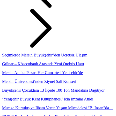
Seçimlerde Mersin Büyükşehir’den Ücretsiz Ulaşım
Gülnar – Köseçobanlı Arasında Yeni Otobüs Hattı
Mersin Antika Pazarı Her Cumartesi Yenişehir’de
Mersin Üniversitesi’nden Ziynet Sali Konseri
Büyükşehir Çocuklara 13 İlçede 100 Ton Mandalina Dağıtıyor
‘Yenişehir Büyük Kent Kütüphanesi’ İçin İmzalar Atıldı
Mucize Kurtuluş ve İlham Veren Yaşam Mücadelesi “Bi İnsan”da…