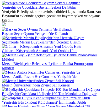
Yenişehir’de Çocuklara Bayram Şekeri Dağıttılar
Yenişehir Belediyesi, koronavirüs tedbirleri kapsamında Ramazan
Bayramı’nı evlerinde geçiren çocuklara bayram şekeri ve boyama
kitabı...
Başkan Seçer Oyunu Yenişehir’de Kullandı
Seçimlerde Mersin Büyükşehir’den Ücretsiz Ulaşım
Gülnar – Köseçobanlı Arasında Yeni Otobüs Hattı
Mersin Büyükşehir Belediyesi İşçilerine Banka Promosyonu
Müjdesi
Mersin Antika Pazarı Her Cumartesi Yenişehir’de
Mersin Üniversitesi’nden Ziynet Sali Konseri
Büyükşehir Çocuklara 13 İlçede 100 Ton Mandalina Dağıtıyor
‘Yenişehir Büyük Kent Kütüphanesi’ İçin İmzalar Atıldı