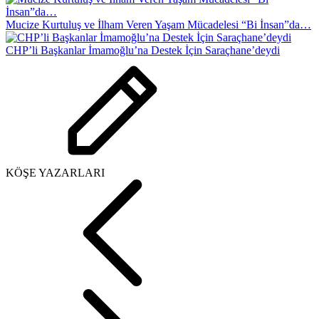
Mucize Kurtuluş ve İlham Veren Yaşam Mücadelesi “Bi İnsan”da…
CHP’li Başkanlar İmamoğlu’na Destek İçin Saraçhane’deydi
KÖŞE YAZARLARI