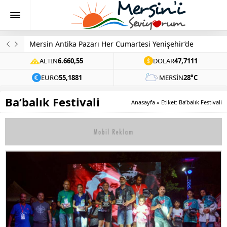
Mersin Antika Pazarı Her Cumartesi Yenişehir’de
ALTIN
6.660,55
DOLAR
47,7111
EURO
55,1881
MERSIN
28°C
Ba’balık Festivali
Anasayfa
»
Etiket: Ba’balık Festivali