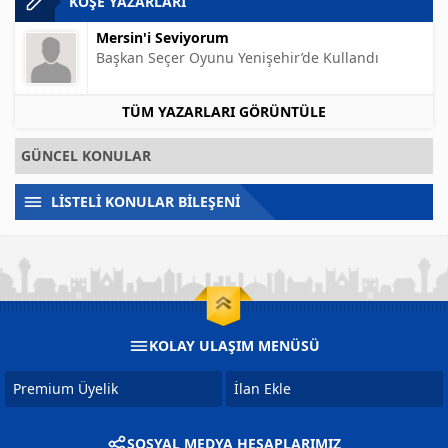
KÖŞE YAZARLARI
Mersin'i Seviyorum
Başkan Seçer Oyunu Yenişehir’de Kullandı
TÜM YAZARLARI GÖRÜNTÜLE
GÜNCEL KONULAR
LİSTELİ KONULAR BİLEŞENİ
KOLAY ULAŞIM MENÜSÜ
Premium Üyelik
İlan Ekle
SOSYAL MEDYA HESAPLARIMIZ