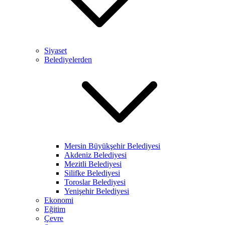
Siyaset
Belediyelerden
Mersin Büyükşehir Belediyesi
Akdeniz Belediyesi
Mezitli Belediyesi
Silifke Belediyesi
Toroslar Belediyesi
Yenişehir Belediyesi
Ekonomi
Eğitim
Çevre