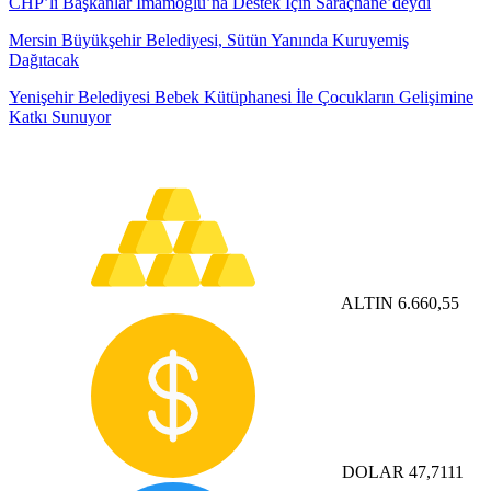
CHP’li Başkanlar İmamoğlu’na Destek İçin Saraçhane’deydi
Mersin Büyükşehir Belediyesi, Sütün Yanında Kuruyemiş
Dağıtacak
Yenişehir Belediyesi Bebek Kütüphanesi İle Çocukların Gelişimine
Katkı Sunuyor
ALTIN
6.660,55
DOLAR
47,7111