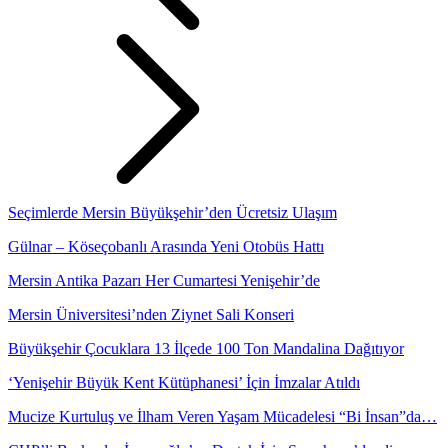
Seçimlerde Mersin Büyükşehir’den Ücretsiz Ulaşım
Gülnar – Köseçobanlı Arasında Yeni Otobüs Hattı
Mersin Antika Pazarı Her Cumartesi Yenişehir’de
Mersin Üniversitesi’nden Ziynet Sali Konseri
Büyükşehir Çocuklara 13 İlçede 100 Ton Mandalina Dağıtıyor
‘Yenişehir Büyük Kent Kütüphanesi’ İçin İmzalar Atıldı
Mucize Kurtuluş ve İlham Veren Yaşam Mücadelesi “Bi İnsan”da…