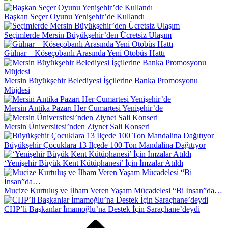
Başkan Seçer Oyunu Yenişehir’de Kullandı
Seçimlerde Mersin Büyükşehir’den Ücretsiz Ulaşım
Gülnar – Köseçobanlı Arasında Yeni Otobüs Hattı
Mersin Büyükşehir Belediyesi İşçilerine Banka Promosyonu
Müjdesi
Mersin Antika Pazarı Her Cumartesi Yenişehir’de
Mersin Üniversitesi’nden Ziynet Sali Konseri
Büyükşehir Çocuklara 13 İlçede 100 Ton Mandalina Dağıtıyor
‘Yenişehir Büyük Kent Kütüphanesi’ İçin İmzalar Atıldı
Mucize Kurtuluş ve İlham Veren Yaşam Mücadelesi “Bi İnsan”da…
CHP’li Başkanlar İmamoğlu’na Destek İçin Saraçhane’deydi