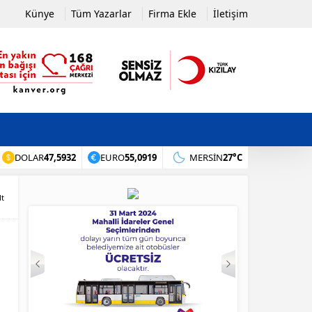
Künye
Tüm Yazarlar
Firma Ekle
İletişim
DOLAR
47,5932
EURO
55,0919
MERSIN
27°C
lt