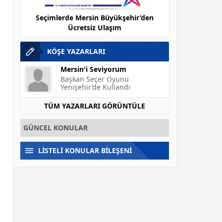
llandı
Seçimlerde Mersin Büyükşehir’den
Gülnar – Kö
Ücretsiz Ulaşım
O
KÖŞE YAZARLARI
Mersin'i Seviyorum
Başkan Seçer Oyunu
Yenişehir’de Kullandı
TÜM YAZARLARI GÖRÜNTÜLE
GÜNCEL KONULAR
LİSTELİ KONULAR BİLEŞENİ