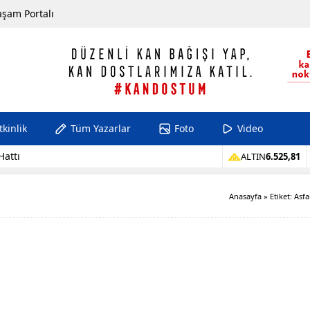
aşam Portalı
tkinlik
Tüm Yazarlar
Foto
Video
Hattı
ALTIN
6.525,81
Anasayfa
»
Etiket: Asfa