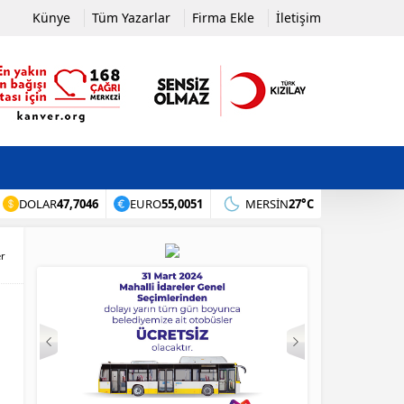
Künye
Tüm Yazarlar
Firma Ekle
İletişim
DOLAR
47,7046
EURO
55,0051
MERSIN
27°C
er