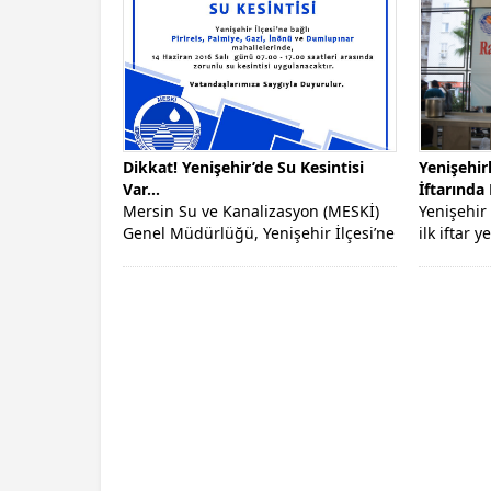
Dikkat! Yenişehir’de Su Kesintisi
Yenişehir
Var…
İftarında
Mersin Su ve Kanalizasyon (MESKİ)
Yenişehir
Genel Müdürlüğü, Yenişehir İlçesi’ne
ilk iftar 
bağlı bazı mahallelerde, 14 Haziran
Belediyem
2016...
boyunca ih