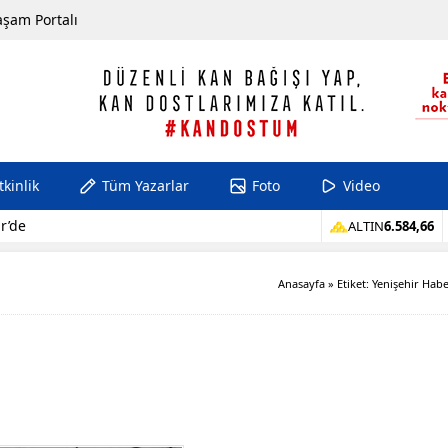
aşam Portalı
tkinlik
Tüm Yazarlar
Foto
Video
r’de
ALTIN
6.584,66
Anasayfa
»
Etiket: Yenişehir Hab