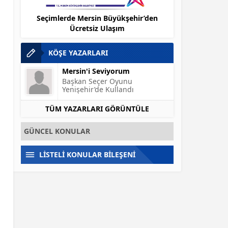
llandı
Seçimlerde Mersin Büyükşehir’den
Gülnar – Kö
Ücretsiz Ulaşım
O
KÖŞE YAZARLARI
Mersin'i Seviyorum
Başkan Seçer Oyunu
Yenişehir’de Kullandı
TÜM YAZARLARI GÖRÜNTÜLE
GÜNCEL KONULAR
LİSTELİ KONULAR BİLEŞENİ