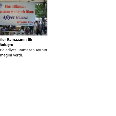
Başkan Seçer Oyunu Yenişehir’de Ku
liler Ramazanın İlk
 Buluştu
 Belediyesi Ramazan Ayı’nın
yemeğini verdi.
izin Aşevinde tüm yıl
tiyaç sahibi...