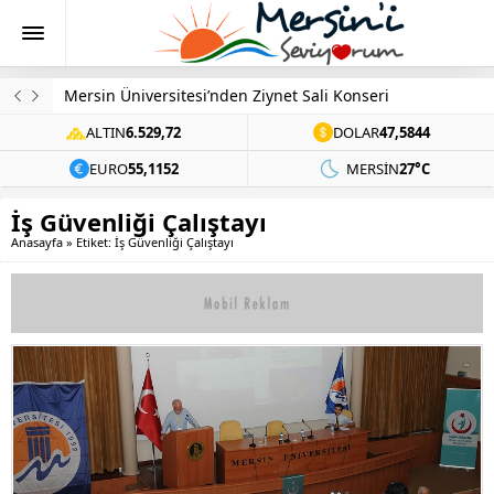
Mersin Üniversitesi’nden Ziynet Sali Konseri
ALTIN
6.529,72
DOLAR
47,5844
EURO
55,1152
MERSIN
27°C
İş Güvenliği Çalıştayı
Anasayfa
»
Etiket: İş Güvenliği Çalıştayı