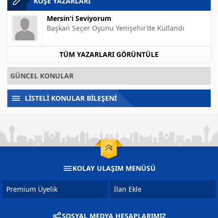
KÖŞE YAZARLARI
Mersin'i Seviyorum
Başkan Seçer Oyunu Yenişehir’de Kullandı
TÜM YAZARLARI GÖRÜNTÜLE
GÜNCEL KONULAR
LİSTELİ KONULAR BİLEŞENİ
KOLAY ULAŞIM MENÜSÜ
Premium Üyelik
İlan Ekle
SOSYAL MEDYA HESAPLARIMIZ