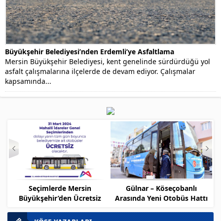
Büyükşehir Belediyesi’nden Erdemli’ye Asfaltlama
Mersin Büyükşehir Belediyesi, kent genelinde sürdürdüğü yol
asfalt çalışmalarına ilçelerde de devam ediyor. Çalışmalar
kapsamında...
Seçimlerde Mersin
Gülnar – Köseçobanlı
Me
Büyükşehir’den Ücretsiz
Arasında Yeni Otobüs Hattı
İş
Ulaşım