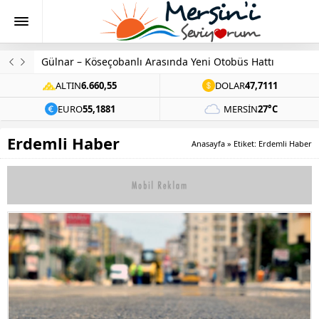
Gülnar – Köseçobanlı Arasında Yeni Otobüs Hattı
ALTIN
6.660,55
DOLAR
47,7111
EURO
55,1881
MERSIN
27°C
Erdemli Haber
Anasayfa
»
Etiket: Erdemli Haber